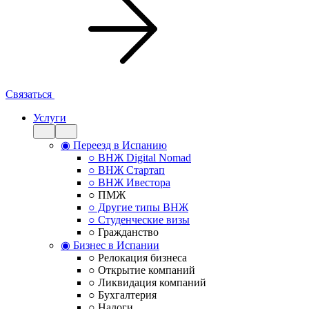
Связаться
Услуги
◉ Переезд в Испанию
○ ВНЖ Digital Nomad
○ ВНЖ Стартап
○ ВНЖ Ивестора
○ ПМЖ
○ Другие типы ВНЖ
○ Студенческие визы
○ Гражданство
◉ Бизнес в Испании
○ Релокация бизнеса
○ Открытие компаний
○ Ликвидация компаний
○ Бухгалтерия
○ Налоги