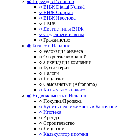
◉ Переезд в Испанию
○ ВНЖ Digital Nomad
○ ВНЖ Стартап
○ ВНЖ Ивестора
○ ПМЖ
○ Другие типы ВНЖ
○ Студенческие визы
○ Гражданство
◉ Бизнес в Испании
○ Релокация бизнеса
○ Открытие компаний
○ Ликвидация компаний
○ Бухгалтерия
○ Налоги
○ Лицензии
○ Самозанятый (Aútonomo)
○ Калькулятор налогов
◉ Недвижимость в Испании
○ Покупка/Продажа
○ Купить недвижимость в Барселоне
○ Ипотека
○ Аренда
○ Строительство
○ Лицензии
○ Калькулятор ипотеки