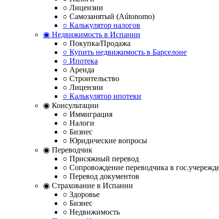
○ Лицензии
○ Самозанятый (Aútonomo)
○ Калькулятор налогов
◉ Недвижимость в Испании
○ Покупка/Продажа
○ Купить недвижимость в Барселоне
○ Ипотека
○ Аренда
○ Строительство
○ Лицензии
○ Калькулятор ипотеки
◉ Консультации
○ Иммиграция
○ Налоги
○ Бизнес
○ Юридические вопросы
◉ Переводчик
○ Присяжный перевод
○ Сопровождение переводчика в гос.учережд
○ Перевод документов
◉ Страхование в Испании
○ Здоровье
○ Бизнес
○ Недвижимость