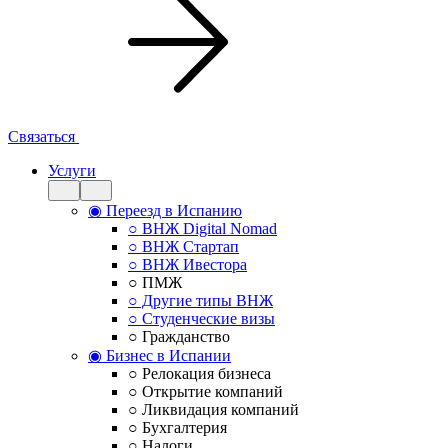
Связаться
Услуги
◉ Переезд в Испанию
○ ВНЖ Digital Nomad
○ ВНЖ Стартап
○ ВНЖ Ивестора
○ ПМЖ
○ Другие типы ВНЖ
○ Студенческие визы
○ Гражданство
◉ Бизнес в Испании
○ Релокация бизнеса
○ Открытие компаний
○ Ликвидация компаний
○ Бухгалтерия
○ Налоги