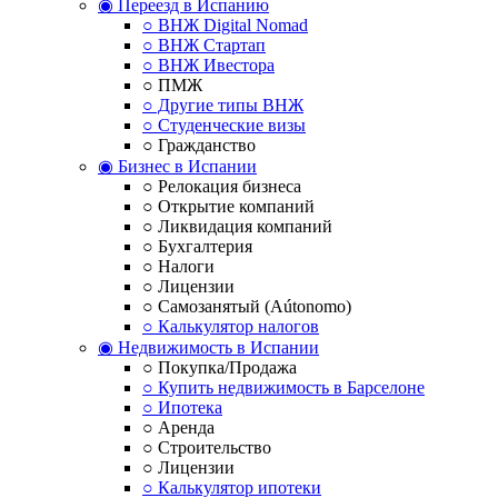
◉ Переезд в Испанию
○ ВНЖ Digital Nomad
○ ВНЖ Стартап
○ ВНЖ Ивестора
○ ПМЖ
○ Другие типы ВНЖ
○ Студенческие визы
○ Гражданство
◉ Бизнес в Испании
○ Релокация бизнеса
○ Открытие компаний
○ Ликвидация компаний
○ Бухгалтерия
○ Налоги
○ Лицензии
○ Самозанятый (Aútonomo)
○ Калькулятор налогов
◉ Недвижимость в Испании
○ Покупка/Продажа
○ Купить недвижимость в Барселоне
○ Ипотека
○ Аренда
○ Строительство
○ Лицензии
○ Калькулятор ипотеки