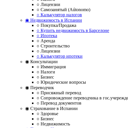
○ Лицензии
○ Самозанятый (Aútonomo)
○ Калькулятор налогов
◉ Недвижимость в Испании
○ Покупка/Продажа
○ Купить недвижимость в Барселоне
○ Ипотека
○ Аренда
○ Строительство
○ Лицензии
○ Калькулятор ипотеки
◉ Консультации
○ Иммиграция
○ Налоги
○ Бизнес
○ Юридические вопросы
◉ Переводчик
○ Присяжный перевод
○ Сопровождение переводчика в гос.учережд
○ Перевод документов
◉ Страхование в Испании
○ Здоровье
○ Бизнес
○ Недвижимость