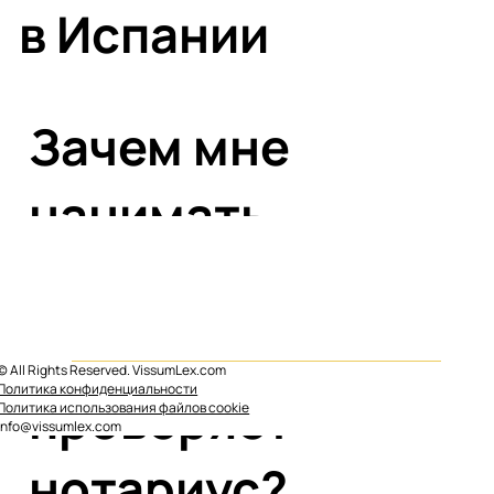
в Испании
Зачем мне
нанимать
адвоката, если
сделку все равно
© All Rights Reserved. VissumLex.com
Политика конфиденциальности
проверяет
Политика использования файлов cookie
info@vissumlex.com
нотариус?