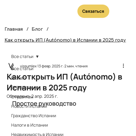
Связаться
Главная
/
Блог
/
Как открыть ИП (Autónomo) в Испании в 2025 году
Все статьи
vissumlex
13 февр. 2025 г.
2 мин. чтения
Все статьи
Как открыть ИП (Autónomo) в
Бизнес
Испании в 2025 году
ВНЖ Испании
Обновлено:
2 апр. 2025 г.
Студентам
Простое руководство
Новости Испании
Гражданство Испании
Налоги в Испании
Недвижимость в Испании