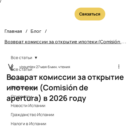
Γ
Связаться
Главная
/
Блог
/
Возврат комиссии за открытие ипотеки (Comisión de apertura) в 2026 году
Все статьи
vissumlex
27 мая
6 мин. чтения
Все статьи
Возврат комиссии за открытие
Бизнес
ипотеки (Comisión de
ВНЖ Испании
apertura) в 2026 году
Студентам
Новости Испании
Гражданство Испании
Налоги в Испании