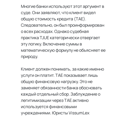
Многие банки используют этот аргумент в 
суде. Они заявляют, что клиент видел 
общую стоимость кредита (TAE). 
Следовательно, он был проинформирован 
о всех расходах. Однако судебная 
практика TJUE категорически отвергает 
эту логику. Включение суммы в 
математическую формулу не объясняет ее 
природу.
Клиент должен понимать, за какие именно 
услуги он платит. TAE показывает лишь 
общую финансовую нагрузку. Это не 
заменяет обязанности банка обосновать 
каждый отдельный сбор. Заблуждение о 
легитимизации через TAE активно 
используется финансовыми 
учреждениями. Юристы VissumLex 