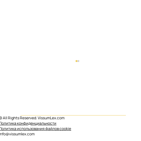
© All Rights Reserved. VissumLex.com
Политика конфиденциальности
Политика использования файлов cookie
Туристический налог в Барселоне
info@vissumlex.com