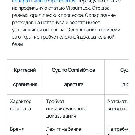
возврат Gastos hipotecarios
, перейдя по ссылке 
на профильную статью VissumLex. Это два 
разных юридических процесса. Оспаривание 
расходов на нотариуса и реестр имеет 
устоявшийся алгоритм. Оспаривание комиссии 
за открытие требует сложной доказательной 
базы.
Критерий 
Суд по Comisión de 
Суд по
сравнения
apertura
hipot
Характер 
Требует 
Автоматиче
возврата
индивидуального 
возврат по 
доказывания
Бремя 
Лежит на банке 
Не требуетс