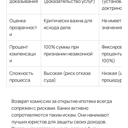
доказывания
(доказательство услуг)
(установлен
доктриной)
Оценка 
Критически важна для 
Не имеет р
прозрачност
исхода дела
значения
и
Процент 
100% суммы при 
Фиксирован
компенсаци
признании незаконной
проценты (
и
100%)
Сложность 
Высокая (риск отказа 
Низкая (ша
процесса
суда)
процедура)
Возврат комиссии за открытие ипотеки всегда 
сопряжен с рисками. Банки активно 
сопротивляются таким искам. Они нанимают 
лучших юристов для защиты своих доходов. 