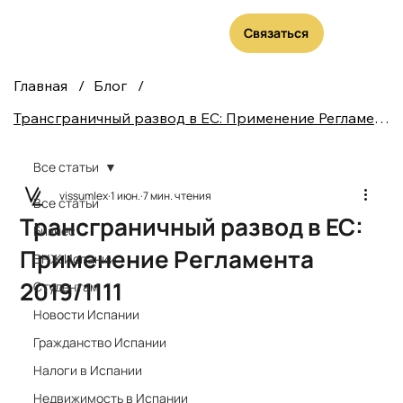
Связаться
Главная
/
Блог
/
Трансграничный развод в ЕС: Применение Регламента 2019/1111
Все статьи
vissumlex
1 июн.
7 мин. чтения
Все статьи
Трансграничный развод в ЕС:
Бизнес
Применение Регламента
ВНЖ Испании
2019/1111
Студентам
Новости Испании
Гражданство Испании
Налоги в Испании
Недвижимость в Испании