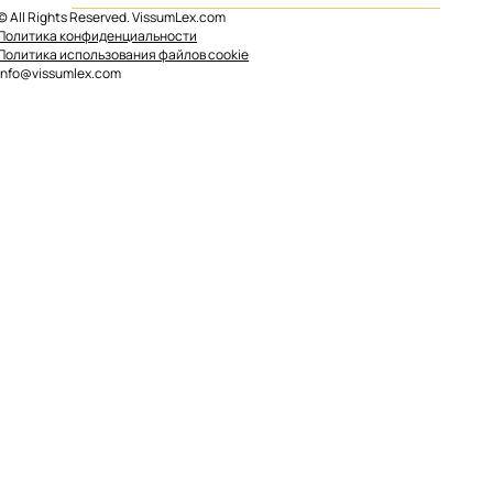
© All Rights Reserved. VissumLex.com
Политика конфиденциальности
Политика использования файлов cookie
Закон Второго Шанса для экспатов:
info@vissumlex.com
Списание долгов в Испании