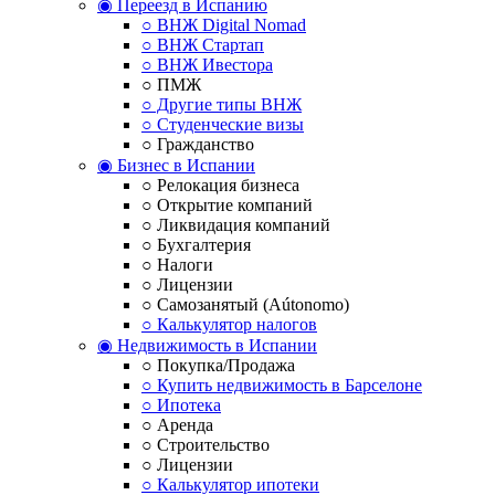
◉ Переезд в Испанию
○ ВНЖ Digital Nomad
○ ВНЖ Стартап
○ ВНЖ Ивестора
○ ПМЖ
○ Другие типы ВНЖ
○ Студенческие визы
○ Гражданство
◉ Бизнес в Испании
○ Релокация бизнеса
○ Открытие компаний
○ Ликвидация компаний
○ Бухгалтерия
○ Налоги
○ Лицензии
○ Самозанятый (Aútonomo)
○ Калькулятор налогов
◉ Недвижимость в Испании
○ Покупка/Продажа
○ Купить недвижимость в Барселоне
○ Ипотека
○ Аренда
○ Строительство
○ Лицензии
○ Калькулятор ипотеки