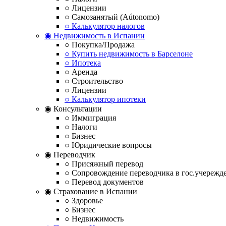
○ Лицензии
○ Самозанятый (Aútonomo)
○ Калькулятор налогов
◉ Недвижимость в Испании
○ Покупка/Продажа
○ Купить недвижимость в Барселоне
○ Ипотека
○ Аренда
○ Строительство
○ Лицензии
○ Калькулятор ипотеки
◉ Консультации
○ Иммиграция
○ Налоги
○ Бизнес
○ Юридические вопросы
◉ Переводчик
○ Присяжный перевод
○ Сопровождение переводчика в гос.учережд
○ Перевод документов
◉ Страхование в Испании
○ Здоровье
○ Бизнес
○ Недвижимость