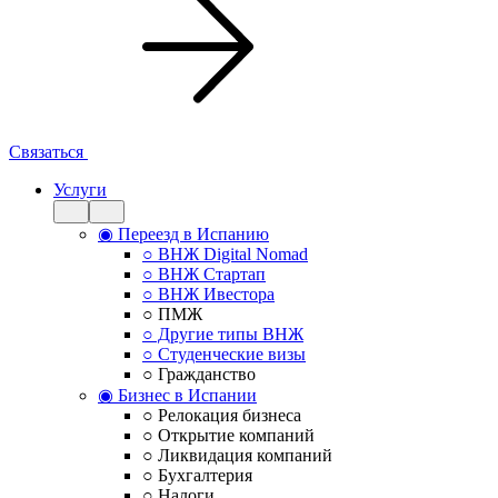
Связаться
Услуги
◉ Переезд в Испанию
○ ВНЖ Digital Nomad
○ ВНЖ Стартап
○ ВНЖ Ивестора
○ ПМЖ
○ Другие типы ВНЖ
○ Студенческие визы
○ Гражданство
◉ Бизнес в Испании
○ Релокация бизнеса
○ Открытие компаний
○ Ликвидация компаний
○ Бухгалтерия
○ Налоги