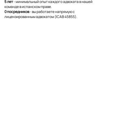
5 лет
- минимальный опыт каждого адвоката в нашей
команде в испанском праве.
0 посредников
- вы работаете напрямую с
лицензированным адвокатом (ICAB 45855).