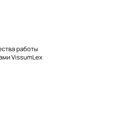
ства работы
тами VissumLex