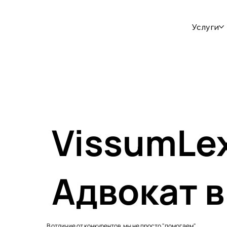
Услуги
VissumLe
Адвокат 
В отличие от конкурентов, мы не просто "помогаем",