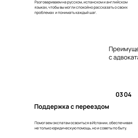
Разговариваем на русском, испанском и английском
языках, чтобы вы могли спокойно рассказать о своих
проблемах и понимать каждый шаг.
Преимуще
с адвока
03
04
Поддержка с переездом
Помогаем экспатам освоиться в Испании, обеспечивая
не только юридическую помощь, но и советы по быту.