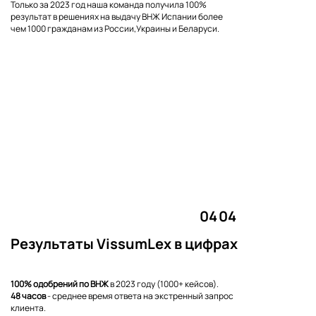
Только за 2023 год наша команда получила 100%
результат в решениях на выдачу ВНЖ Испании более
чем 1000 гражданам из России,Украины и Беларуси.
04
04
Результаты VissumLex в цифрах
100% одобрений по ВНЖ
в 2023 году (1000+ кейсов).
48 часов
- среднее время ответа на экстренный запрос
клиента.