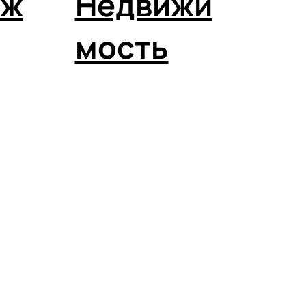
рж
Недвижи
мость