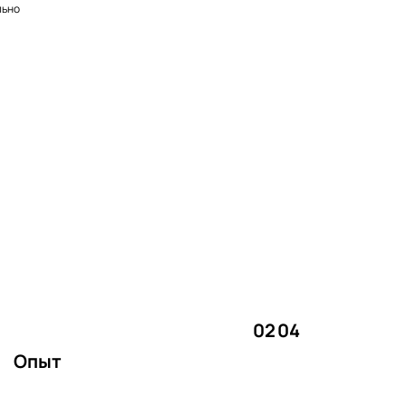
льно
02
04
Опыт