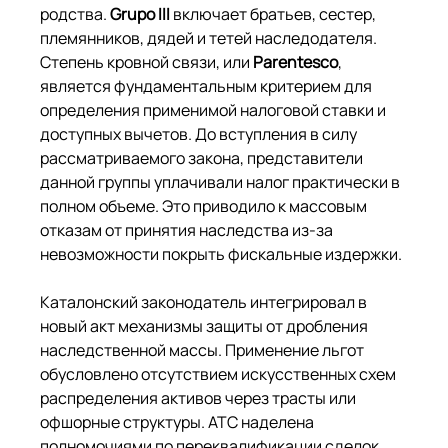
родства. 
Grupo III
 включает братьев, сестер, 
племянников, дядей и тетей наследодателя. 
Степень кровной связи, или 
Parentesco
, 
является фундаментальным критерием для 
определения применимой налоговой ставки и 
доступных вычетов. До вступления в силу 
рассматриваемого закона, представители 
данной группы уплачивали налог практически в 
полном объеме. Это приводило к массовым 
отказам от принятия наследства из-за 
невозможности покрыть фискальные издержки.
Каталонский законодатель интегрировал в 
новый акт механизмы защиты от дробления 
наследственной массы. Применение льгот 
обусловлено отсутствием искусственных схем 
распределения активов через трасты или 
офшорные структуры. ATC наделена 
полномочиями по переквалификации сделок 