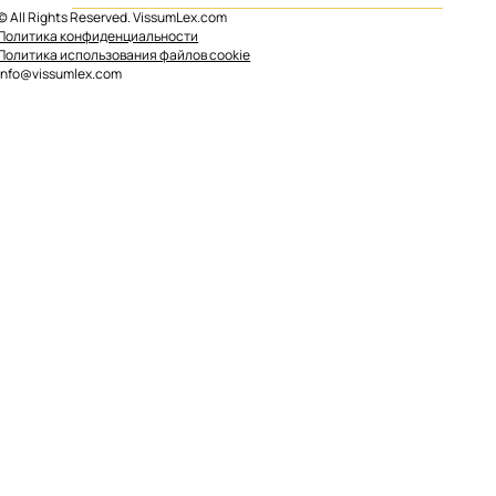
© All Rights Reserved. VissumLex.com
Суброгация ипотеки в Испании
Политика конфиденциальности
Политика использования файлов cookie
info@vissumlex.com