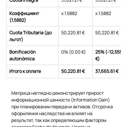
Коэффициент 
x 1.5882
x 1.5882
(1.5882)
Cuota Tributaria (до 
50,220.81 €
50,220.81 €
льгот)
Bonificación 
0% (0.00 €)
25% (-12,555.2
autonómica
€)
Итого к оплате
50,220.81 €
37,665.61 €
Матрица наглядно демонстрирует прирост 
информационной ценности (Information Gain) 
при планировании передачи активов. Отсрочка 
оформления наследства не влияет на 
результат, так как определяющим фактором 
является Fecha de devengo. Налог на 