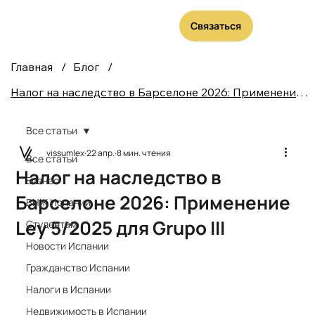
Связаться
Главная
/
Блог
/
Налог на наследство в Барселоне 2026: Применение Ley 5/2025 для Grupo III
Все статьи
vissumlex
22 апр.
8 мин. чтения
Все статьи
Налог на наследство в
Бизнес
Барселоне 2026: Применение
ВНЖ Испании
Ley 5/2025 для Grupo III
Студентам
Новости Испании
Гражданство Испании
Налоги в Испании
Недвижимость в Испании